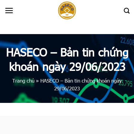
Skip
to
content
HASECO – Bản tin chứng
khoán ngày 29/06/2023
Trang chủ
»
HASECO – Bản tin chứng khoán ngày
29/06/2023