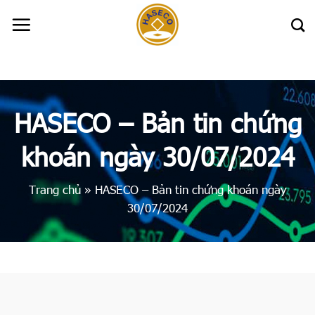
Skip
to
content
HASECO – Bản tin chứng
khoán ngày 30/07/2024
Trang chủ
»
HASECO – Bản tin chứng khoán ngày
30/07/2024