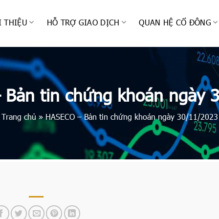
I THIỆU
HỖ TRỢ GIAO DỊCH
QUAN HỆ CỔ ĐÔNG
Bản tin chứng khoán ngày 
Trang chủ
»
HASECO – Bản tin chứng khoán ngày 30/11/2023