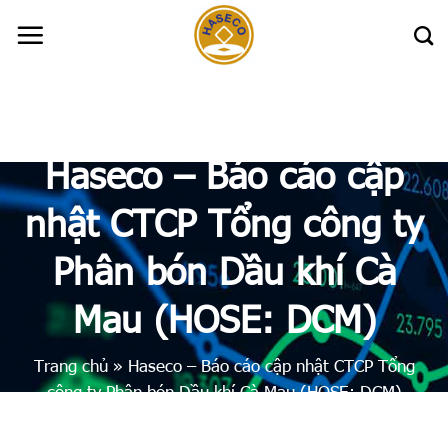
Skip
to
content
Haseco – Báo cáo cập
nhật CTCP Tổng công ty
Phân bón Dầu khí Cà
Mau (HOSE: DCM)
Trang chủ
»
Haseco – Báo cáo cập nhật CTCP Tổng
công ty Phân bón Dầu khí Cà Mau (HOSE: DCM)