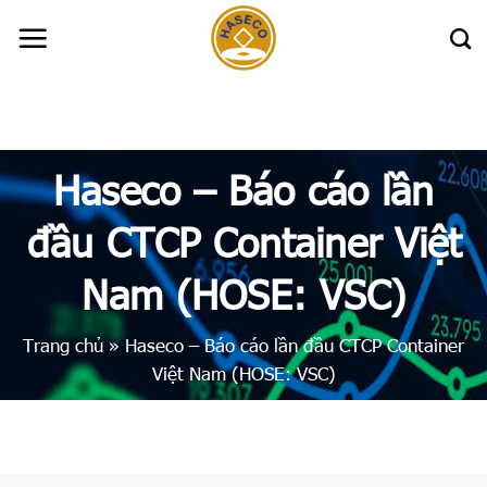
Skip
to
content
Haseco – Báo cáo lần
đầu CTCP Container Việt
Nam (HOSE: VSC)
Trang chủ
»
Haseco – Báo cáo lần đầu CTCP Container
Việt Nam (HOSE: VSC)