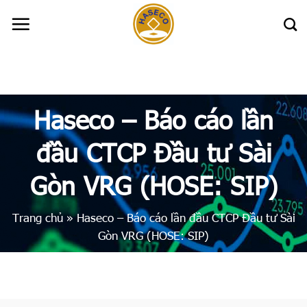
Skip
to
content
Haseco – Báo cáo lần
đầu CTCP Đầu tư Sài
Gòn VRG (HOSE: SIP)
Trang chủ
»
Haseco – Báo cáo lần đầu CTCP Đầu tư Sài
Gòn VRG (HOSE: SIP)