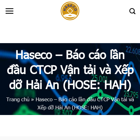
Skip
to
content
Haseco – Báo cáo lần
đầu CTCP Vận tải và Xếp
dỡ Hải An (HOSE: HAH)
Trang chủ
»
Haseco – Báo cáo lần đầu CTCP Vận tải và
Xếp dỡ Hải An (HOSE: HAH)