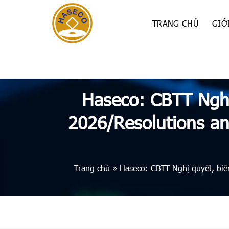
Skip
to
TRANG CHỦ
GIỚ
content
Haseco: CBTT Ngh
2026/Resolutions an
Trang chủ
»
Haseco: CBTT Nghị quyết, bi