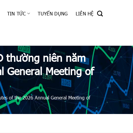
TIN TỨC
TUYỂN DỤNG
LIÊN HỆ
Đ thường niên năm
l General Meeting of
es of the 2026 Annual General Meeting of