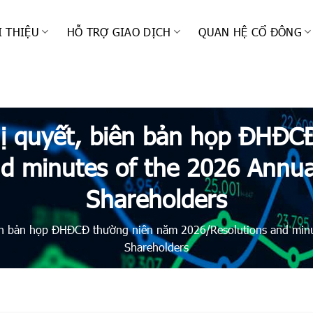
I THIỆU
HỖ TRỢ GIAO DỊCH
QUAN HỆ CỔ ĐÔNG
ị quyết, biên bản họp ĐHĐC
d minutes of the 2026 Annua
Shareholders
ên bản họp ĐHĐCĐ thường niên năm 2026/Resolutions and minut
Shareholders