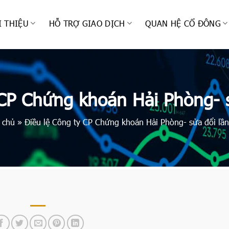
I THIỆU
HỖ TRỢ GIAO DỊCH
QUAN HỆ CỔ ĐÔNG
 CP Chứng khoán Hải Phòng- s
 chủ
»
Điều lệ Công ty CP Chứng khoán Hải Phòng- sửa đổi lần