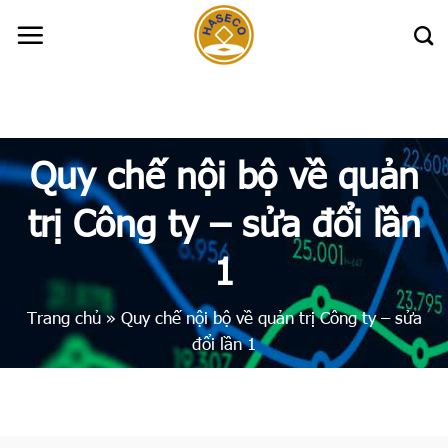
Skip
to
content
Quy chế nội bộ về quản
trị Công ty – sửa đổi lần
1
Trang chủ
»
Quy chế nội bộ về quản trị Công ty – sửa
đổi lần 1