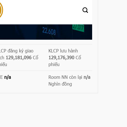
LCP đăng ký giao
KLCP lưu hành
ịch
129,181,096
Cổ
129,176,390
Cổ
hiếu
phiếu
/E
n/a
Room NN còn lại
n/a
Nghìn đồng