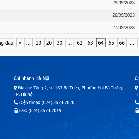
29/09/2023
28/09/2023
27/09/2023
ng đầu
«
...
10
20
30
...
62
63
64
65
66
...
Chi nhánh Hà Nội
C
Địa chỉ: Tầng 2, số 163 Bà Triệu, Phường Hai Bà Trưng,
TP. Hà Nội
TP
Điện thoại: (024) 3574.7020
Fax: (024) 3574.7019