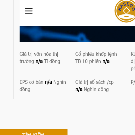
Giá trị vốn hóa thị
Cổ phiếu khớp lệnh
K
trường
n/a
Tỉ đồng
TB 10 phiên
n/a
d
p
EPS cơ bản
n/a
Nghìn
Giá trị sổ sách /cp
P
đồng
n/a
Nghìn đồng