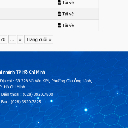
Tải về
Tải về
Tải về
70
...
»
Trang cuối »
hi nhánh TP Hồ Chí Minh
Địa chỉ : Số 328 Võ Văn Kiệt, Phường Cầu Ông Lãnh,
. Hồ Chí Minh
Điện thoại : (028) 3920.7800
Fax : (028) 3920.7825