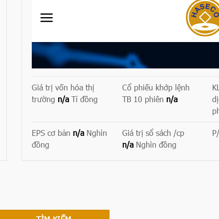
Giá trị vốn hóa thị
Cổ phiếu khớp lệnh
K
trường
n/a
Tỉ đồng
TB 10 phiên
n/a
d
p
EPS cơ bản
n/a
Nghìn
Giá trị sổ sách /cp
P
đồng
n/a
Nghìn đồng