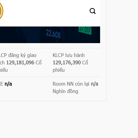
LCP đăng ký giao
KLCP lưu hành
ịch
129,181,096
Cổ
129,176,390
Cổ
hiếu
phiếu
/E
n/a
Room NN còn lại
n/a
Nghìn đồng