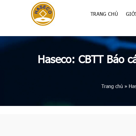
Skip
to
TRANG CHỦ
GIỚ
content
Haseco: CBTT Báo cá
Trang chủ
»
Has