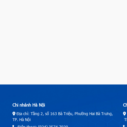
Chi nhánh Hà Nội
C
Địa chỉ: Tầng 2, số 163 Bà Triệu, Phường Hai Bà Trưng,
TP. Hà Nội
TP
Điện thoại: (024) 3574.7020