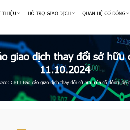
I THIỆU
HỖ TRỢ GIAO DỊCH
QUAN HỆ CỔ ĐÔNG
o giao dịch thay đổi sở hữu 
11.10.2024
eco: CBTT Báo cáo giao dịch thay đổi sở hữu của cổ đông lớn