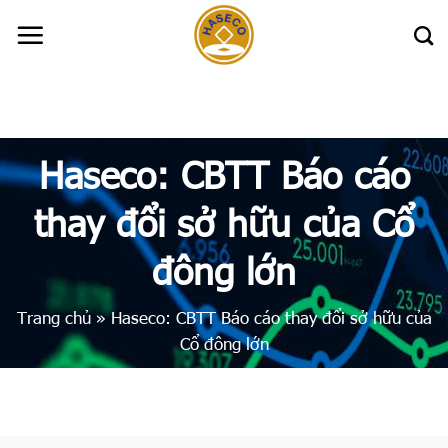
Skip
to
content
Haseco: CBTT Báo cáo
thay đổi sở hữu của Cổ
đông lớn
Trang chủ
»
Haseco: CBTT Báo cáo thay đổi sở hữu của
Cổ đông lớn