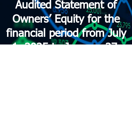
Audited Statement of
Owners’ Equity for the
financial period from July
1, 2025 to January 27,
2026
Trang chủ
»
Haseco: CBTT Báo cáo vốn chủ sở hữu đã
được kiểm toán cho kỳ tài chính từ ngày 01/07/2025
đến ngày 27/01/2026/ Haseco: Audited Statement of
Owners’ Equity for the financial period from July 1, 2025
to January 27, 2026