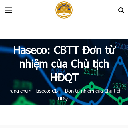
Skip
to
content
Haseco: CBTT Đơn từ
nhiệm của Chủ tịch
HĐQT
Trang chủ
»
Haseco: CBTT Đơn từ nhiệm của Chủ tịch
HĐQT