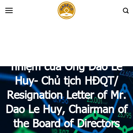
Skip
to
content
Haseco: CBTT Đơn từ
nhiệm của Ông Đào Lê
Huy- Chủ tịch HĐQT/
Resignation Letter of Mr.
Dao Le Huy, Chairman of
the Board of Directors