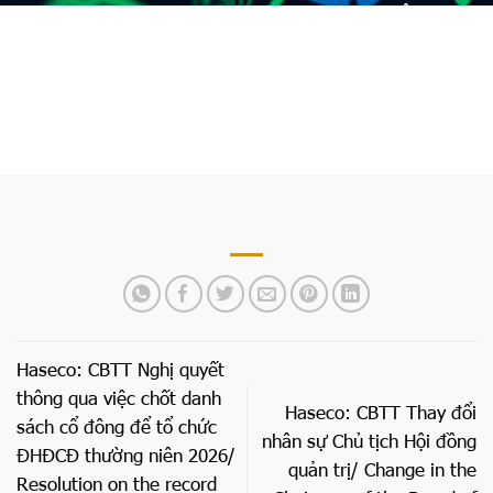
Trang chủ
»
Haseco: CBTT Đơn từ nhiệm của Ông Đào
Lê Huy- Chủ tịch HĐQT/ Resignation Letter of Mr. Dao
Le Huy, Chairman of the Board of Directors
Haseco: CBTT Nghị quyết
thông qua việc chốt danh
Haseco: CBTT Thay đổi
sách cổ đông để tổ chức
nhân sự Chủ tịch Hội đồng
ĐHĐCĐ thường niên 2026/
quản trị/ Change in the
Resolution on the record