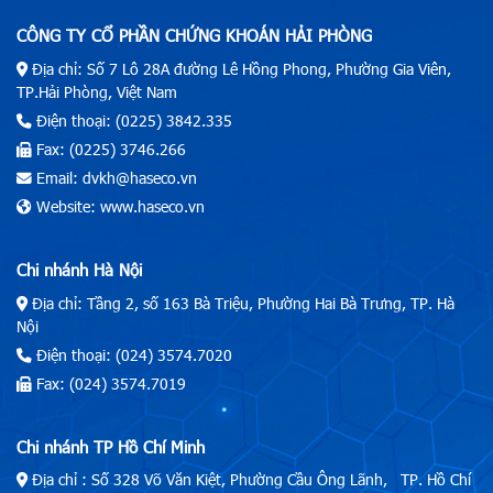
CÔNG TY CỔ PHẦN CHỨNG KHOÁN HẢI PHÒNG
Địa chỉ: Số 7 Lô 28A đường Lê Hồng Phong, Phường Gia Viên,
TP.Hải Phòng, Việt Nam
Điện thoại: (0225) 3842.335
Fax: (0225) 3746.266
Email: dvkh@haseco.vn
Website: www.haseco.vn
Chi nhánh Hà Nội
Địa chỉ: Tầng 2, số 163 Bà Triệu, Phường Hai Bà Trưng, TP. Hà
Nội
Điện thoại: (024) 3574.7020
Fax: (024) 3574.7019
Chi nhánh TP Hồ Chí Minh
Địa chỉ : Số 328 Võ Văn Kiệt, Phường Cầu Ông Lãnh, TP. Hồ Chí