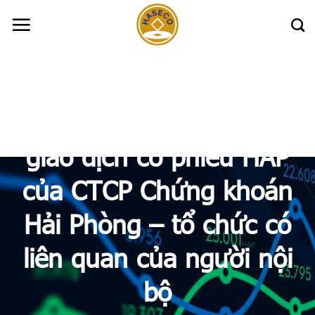
Skip
to
content
Haseco: CBTT kết quả
giao dịch cổ phiếu HAP
của CTCP Chứng khoán
Hải Phòng – tổ chức có
liên quan của người nội
bộ