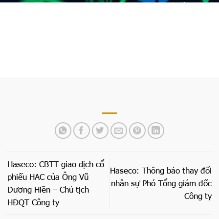
Trang chủ
»
Haseco: CBTT kết quả giao dịch cổ phiếu
HAP của CTCP Chứng khoán Hải Phòng – tổ chức có liên
quan của người nội bộ
Haseco: CBTT giao dịch cổ
Haseco: Thông báo thay đổi
phiếu HAC của Ông Vũ
nhân sự Phó Tổng giám đốc
Dương Hiền – Chủ tịch
Công ty
HĐQT Công ty