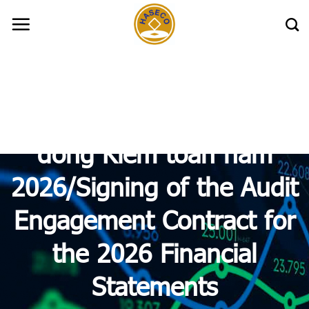
Skip
to
content
Haseco: CBTT Ký hợp
đồng Kiểm toán năm
2026/Signing of the Audit
Engagement Contract for
the 2026 Financial
Statements