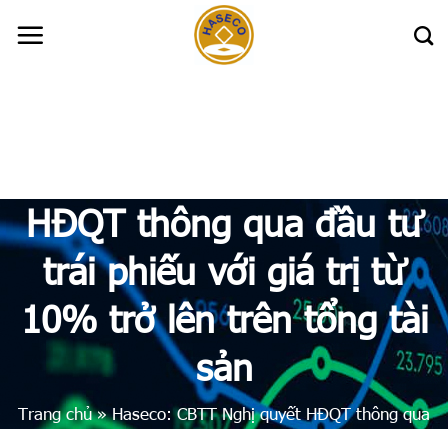
Skip
to
content
Haseco: CBTT Nghị quyết
HĐQT thông qua đầu tư
trái phiếu với giá trị từ
10% trở lên trên tổng tài
sản
Trang chủ
»
Haseco: CBTT Nghị quyết HĐQT thông qua
đầu tư trái phiếu với giá trị từ 10% trở lên trên tổng tài