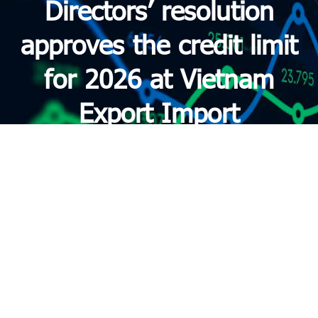
Directors’ resolution
approves the credit limit
for 2026 at Vietnam
Export Import
Commercial Bank
(Eximbank).
Trang chủ
»
Haseco: CBTT Nghị quyết HĐQT thông qua
Phê duyệt hạn mức tín dụng năm 2026 tại Ngân hàng
TMCP Xuất nhập khẩu Việt Nam/The Board of Directors’
resolution approves the credit limit for 2026 at Vietnam
Export Import Commercial Bank (Eximbank).