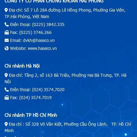
CÔNG TY CỔ PHẦN CHỨNG KHOÁN HẢI PHÒNG
Địa chỉ: Số 7 Lô 28A đường Lê Hồng Phong, Phường Gia Viên,
TP.Hải Phòng, Việt Nam
Điện thoại: (0225) 3842.335
Fax: (0225) 3746.266
Email: dvkh@haseco.vn
Website: www.haseco.vn
Chi nhánh Hà Nội
Địa chỉ: Tầng 2, số 163 Bà Triệu, Phường Hai Bà Trưng, TP. Hà
Nội
Điện thoại: (024) 3574.7020
Fax: (024) 3574.7019
Chi nhánh TP Hồ Chí Minh
Địa chỉ : Số 328 Võ Văn Kiệt, Phường Cầu Ông Lãnh, TP. Hồ Chí
Minh