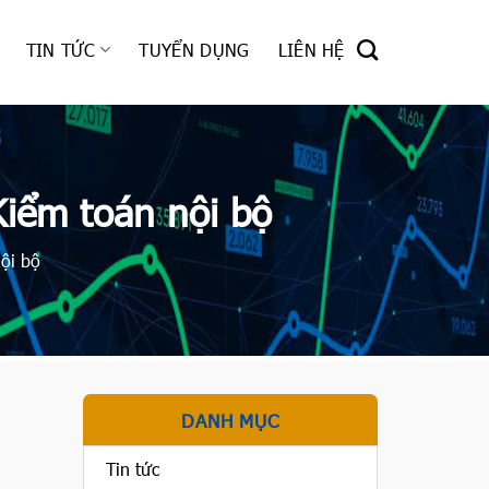
TIN TỨC
TUYỂN DỤNG
LIÊN HỆ
iểm toán nội bộ
ội bộ
DANH MỤC
Tin tức