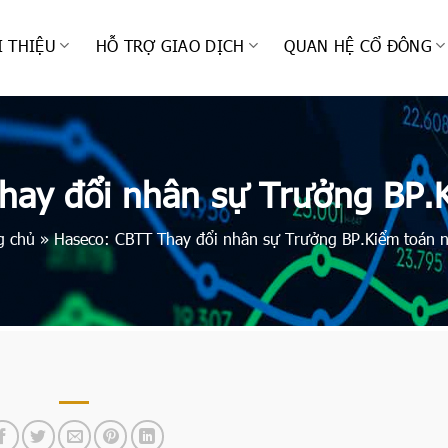
I THIỆU
HỖ TRỢ GIAO DỊCH
QUAN HỆ CỔ ĐÔNG
hay đổi nhân sự Trưởng BP.K
g chủ
»
Haseco: CBTT Thay đổi nhân sự Trưởng BP.Kiểm toán n