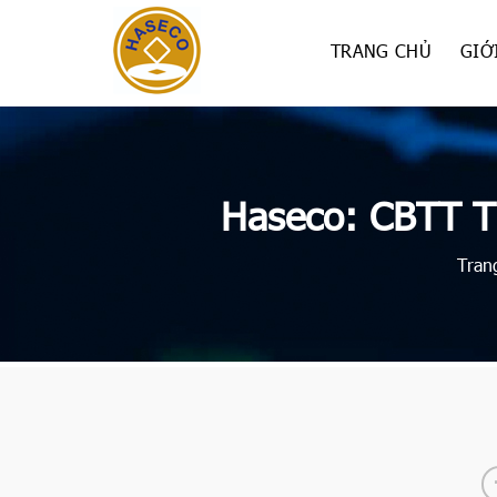
Skip
to
TRANG CHỦ
GIỚ
content
Haseco: CBTT T
Tran