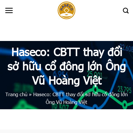
Skip
to
content
Haseco: CBTT thay đổi
sở hữu cổ đông lớn Ông
Vũ Hoàng Việt
Trang chủ
»
Haseco: CBTT thay đổi sở hữu cổ đông lớn
Ông Vũ Hoàng Việt