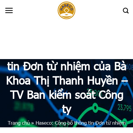
Skip
to
content
Haseco: Công bố thông
tin Đơn từ nhiệm của Bà
Khoa Thị Thanh Huyền –
TV Ban kiểm soát Công
ty
Trang chủ
»
Haseco: Công bố thông tin Đơn từ nhiệm
của Bà Khoa Thị Thanh Huyền – TV Ban kiểm soát Công