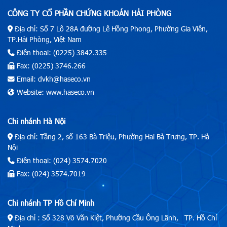
CÔNG TY CỔ PHẦN CHỨNG KHOÁN HẢI PHÒNG
Địa chỉ: Số 7 Lô 28A đường Lê Hồng Phong, Phường Gia Viên,
TP.Hải Phòng, Việt Nam
Điện thoại: (0225) 3842.335
Fax: (0225) 3746.266
Email: dvkh@haseco.vn
Website: www.haseco.vn
Chi nhánh Hà Nội
Địa chỉ: Tầng 2, số 163 Bà Triệu, Phường Hai Bà Trưng, TP. Hà
Nội
Điện thoại: (024) 3574.7020
Fax: (024) 3574.7019
Chi nhánh TP Hồ Chí Minh
Địa chỉ : Số 328 Võ Văn Kiệt, Phường Cầu Ông Lãnh, TP. Hồ Chí