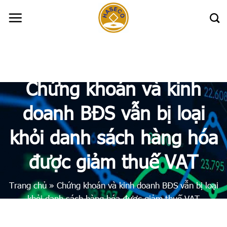
Skip
to
content
Chứng khoán và kinh
doanh BĐS vẫn bị loại
khỏi danh sách hàng hóa
được giảm thuế VAT
Trang chủ
»
Chứng khoán và kinh doanh BĐS vẫn bị loại
khỏi danh sách hàng hóa được giảm thuế VAT