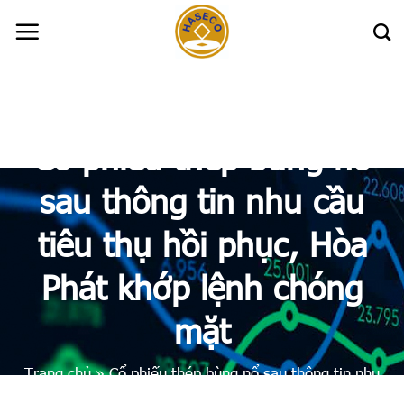
Skip
to
content
Cổ phiếu thép bùng nổ
sau thông tin nhu cầu
tiêu thụ hồi phục, Hòa
Phát khớp lệnh chóng
mặt
Trang chủ
»
Cổ phiếu thép bùng nổ sau thông tin nhu
cầu tiêu thụ hồi phục, Hòa Phát khớp lệnh chóng mặt