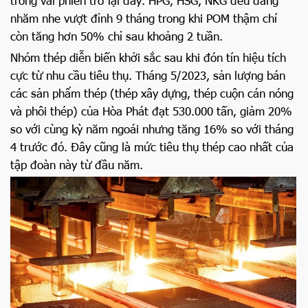
trong vài phiên trở lại đây. HPG, HSG, NKG đều đang
nhăm nhe vượt đỉnh 9 tháng trong khi POM thậm chí
còn tăng hơn 50% chỉ sau khoảng 2 tuần.
Nhóm thép diễn biến khởi sắc sau khi đón tín hiệu tích
cực từ nhu cầu tiêu thụ. Tháng 5/2023, sản lượng bán
các sản phẩm thép (thép xây dựng, thép cuộn cán nóng
và phôi thép) của Hòa Phát đạt 530.000 tấn, giảm 20%
so với cùng kỳ năm ngoái nhưng tăng 16% so với tháng
4 trước đó. Đây cũng là mức tiêu thụ thép cao nhất của
tập đoàn này từ đầu năm.