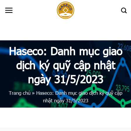
Skip
to
content
Haseco: Danh mục giao
dịch ký quỹ cập nhật
ngày 31/5/2023
Trang chủ
»
Haseco: Danh mục giao dịch ký quỹ cập
nhật ngày 31/5/2023