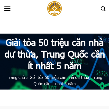
Skip
to
content
Giải tỏa 50 triệu căn nhà
dư thừa, Trung Quốc cần
ít nhất 5 năm
Trang chủ
»
Giải tỏa 50 triệu căn nhà dư thừa, Trung
Quốc cần ít nhất 5 năm