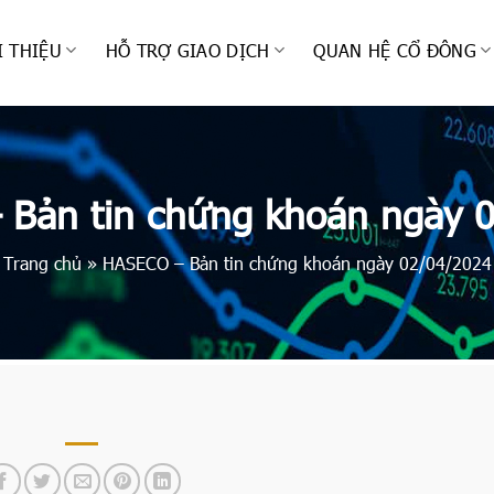
I THIỆU
HỖ TRỢ GIAO DỊCH
QUAN HỆ CỔ ĐÔNG
Bản tin chứng khoán ngày 
Trang chủ
»
HASECO – Bản tin chứng khoán ngày 02/04/2024