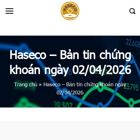
Skip
to
content
Haseco – Bản tin chứng
khoán ngày 02/04/2026
Trang chủ
»
Haseco – Bản tin chứng khoán ngày
02/04/2026