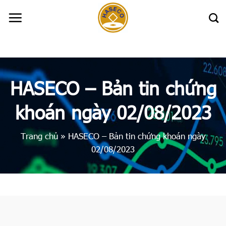
Skip
to
content
HASECO – Bản tin chứng
khoán ngày 02/08/2023
Trang chủ
»
HASECO – Bản tin chứng khoán ngày
02/08/2023