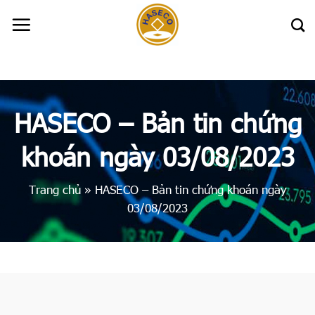
Skip
to
content
HASECO – Bản tin chứng
khoán ngày 03/08/2023
Trang chủ
»
HASECO – Bản tin chứng khoán ngày
03/08/2023