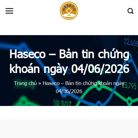
Skip
to
content
Haseco – Bản tin chứng
khoán ngày 04/06/2026
Trang chủ
»
Haseco – Bản tin chứng khoán ngày
04/06/2026