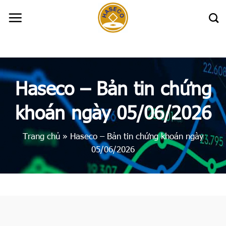
Skip
to
content
Haseco – Bản tin chứng
khoán ngày 05/06/2026
Trang chủ
»
Haseco – Bản tin chứng khoán ngày
05/06/2026