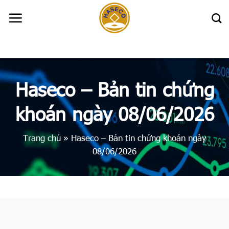
Skip
to
content
Haseco – Bản tin chứng
khoán ngày 08/06/2026
Trang chủ
»
Haseco – Bản tin chứng khoán ngày
08/06/2026