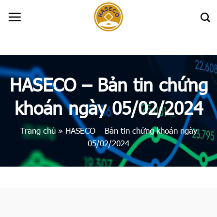
Skip
to
content
HASECO – Bản tin chứng
khoán ngày 05/02/2024
Trang chủ
»
HASECO – Bản tin chứng khoán ngày
05/02/2024