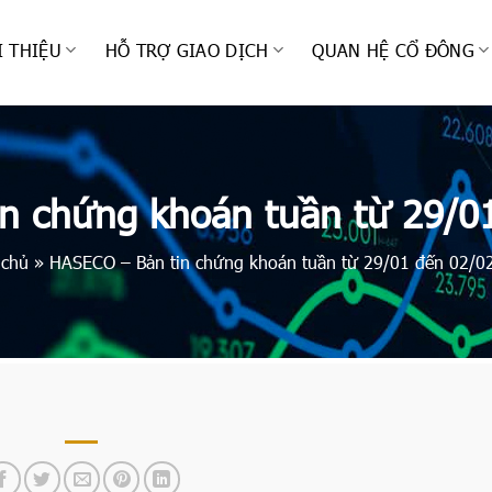
I THIỆU
HỖ TRỢ GIAO DỊCH
QUAN HỆ CỔ ĐÔNG
n chứng khoán tuần từ 29/0
 chủ
»
HASECO – Bản tin chứng khoán tuần từ 29/01 đến 02/0