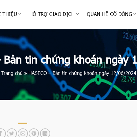
I THIỆU
HỖ TRỢ GIAO DỊCH
QUAN HỆ CỔ ĐÔNG
Bản tin chứng khoán ngày 
Trang chủ
»
HASECO – Bản tin chứng khoán ngày 12/06/2024