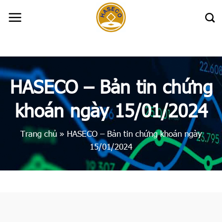
Skip
to
content
HASECO – Bản tin chứng
khoán ngày 15/01/2024
Trang chủ
»
HASECO – Bản tin chứng khoán ngày
15/01/2024