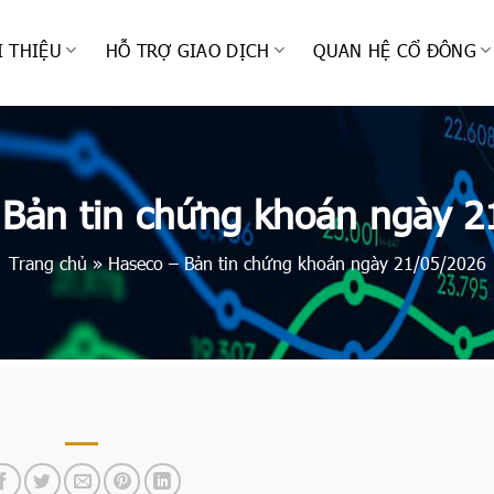
I THIỆU
HỖ TRỢ GIAO DỊCH
QUAN HỆ CỔ ĐÔNG
 Bản tin chứng khoán ngày 2
Trang chủ
»
Haseco – Bản tin chứng khoán ngày 21/05/2026