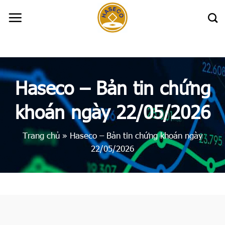
Skip
to
content
Haseco – Bản tin chứng
khoán ngày 22/05/2026
Trang chủ
»
Haseco – Bản tin chứng khoán ngày
22/05/2026