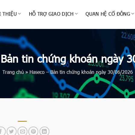
I THIỆU
HỖ TRỢ GIAO DỊCH
QUAN HỆ CỔ ĐÔNG
 Bản tin chứng khoán ngày 3
Trang chủ
»
Haseco – Bản tin chứng khoán ngày 30/06/2026