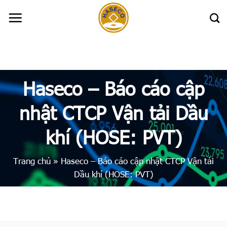
Skip
to
content
Haseco – Báo cáo cập
nhật CTCP Vận tải Dầu
khí (HOSE: PVT)
Trang chủ
»
Haseco – Báo cáo cập nhật CTCP Vận tải
Dầu khí (HOSE: PVT)