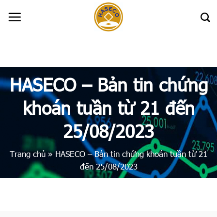
Skip
to
content
HASECO – Bản tin chứng
khoán tuần từ 21 đến
25/08/2023
Trang chủ
»
HASECO – Bản tin chứng khoán tuần từ 21
đến 25/08/2023