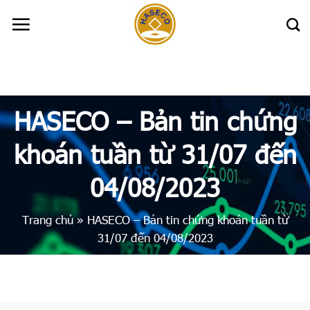
Skip
to
content
HASECO – Bản tin chứng
khoán tuần từ 31/07 đến
04/08/2023
Trang chủ
»
HASECO – Bản tin chứng khoán tuần từ
31/07 đến 04/08/2023