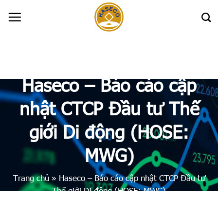
Skip
to
content
Haseco – Báo cáo cập
nhật CTCP Đầu tư Thế
giới Di động (HOSE:
MWG)
Trang chủ
»
Haseco – Báo cáo cập nhật CTCP Đầu tư
Thế giới Di động (HOSE: MWG)