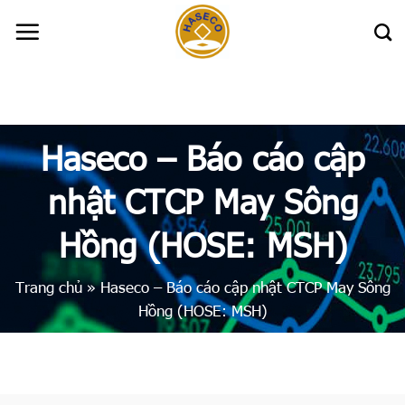
Skip
to
content
Haseco – Báo cáo cập
nhật CTCP May Sông
Hồng (HOSE: MSH)
Trang chủ
»
Haseco – Báo cáo cập nhật CTCP May Sông
Hồng (HOSE: MSH)