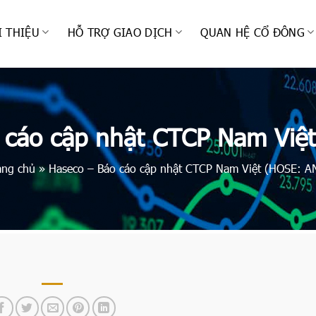
I THIỆU
HỖ TRỢ GIAO DỊCH
QUAN HỆ CỔ ĐÔNG
 cáo cập nhật CTCP Nam Việ
ang chủ
»
Haseco – Báo cáo cập nhật CTCP Nam Việt (HOSE: A