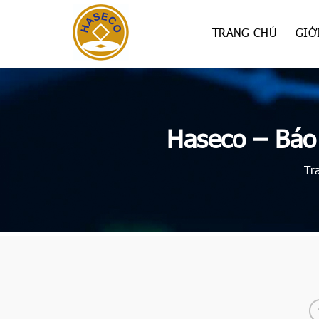
Skip
to
TRANG CHỦ
GIỚ
content
Haseco – Báo
Tr