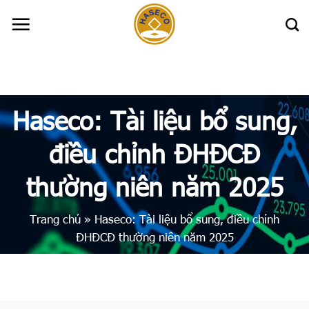
Skip
to
content
Haseco: Tài liệu bổ sung,
điều chỉnh ĐHĐCĐ
thường niên năm 2025
Trang chủ
»
Haseco: Tài liệu bổ sung, điều chỉnh
ĐHĐCĐ thường niên năm 2025