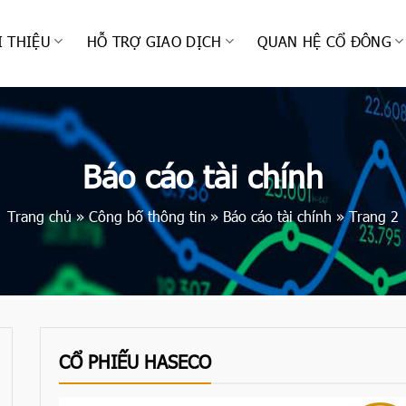
I THIỆU
HỖ TRỢ GIAO DỊCH
QUAN HỆ CỔ ĐÔNG
Báo cáo tài chính
Trang chủ
»
Công bố thông tin
»
Báo cáo tài chính
»
Trang 2
CỔ PHIẾU HASECO