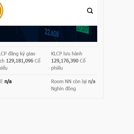
LCP đăng ký giao
KLCP lưu hành
ịch
129,181,096
Cổ
129,176,390
Cổ
hiếu
phiếu
/E
n/a
Room NN còn lại
n/a
Nghìn đồng