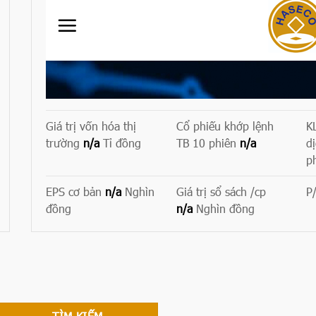
Giá trị vốn hóa thị
Cổ phiếu khớp lệnh
K
trường
n/a
Tỉ đồng
TB 10 phiên
n/a
d
p
EPS cơ bản
n/a
Nghìn
Giá trị sổ sách /cp
P
đồng
n/a
Nghìn đồng